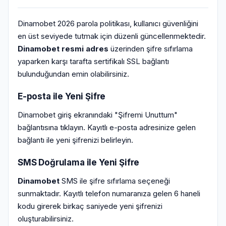
Dinamobet 2026 parola politikası, kullanıcı güvenliğini
en üst seviyede tutmak için düzenli güncellenmektedir.
Dinamobet resmi adres
üzerinden şifre sıfırlama
yaparken karşı tarafta sertifikalı SSL bağlantı
bulunduğundan emin olabilirsiniz.
E-posta ile Yeni Şifre
Dinamobet giriş ekranındaki "Şifremi Unuttum"
bağlantısına tıklayın. Kayıtlı e-posta adresinize gelen
bağlantı ile yeni şifrenizi belirleyin.
SMS Doğrulama ile Yeni Şifre
Dinamobet
SMS ile şifre sıfırlama seçeneği
sunmaktadır. Kayıtlı telefon numaranıza gelen 6 haneli
kodu girerek birkaç saniyede yeni şifrenizi
oluşturabilirsiniz.