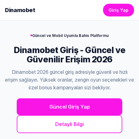
Dinamobet
Giriş Yap
Güncel ve Mobil Uyumlu Bahis Platformu
Dinamobet Giriş - Güncel ve
Güvenilir Erişim 2026
Dinamobet 2026 güncel giriş adresiyle güvenli ve hızlı
erişim sağlayın. Yüksek oranlar, zengin oyun seçenekleri ve
özel bonus kampanyaları sizi bekliyor.
Güncel Giriş Yap
Detaylı Bilgi