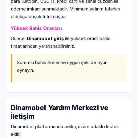
para (Bitcoin, USDT), kredi kartı ve sanal cüzdan ile
ödeme imkanı sunmaktadır. Minimum yatırım tutarları
oldukça düşük tutulmuştur.
Yüksek Bahis Oranları
Güncel
Dinamobet giriş
ile yüksek oranlı bahis
fırsatlarından yararlanabilirsiniz.
Sorumlu bahis ilkelerine uygun şekilde oyun
oynayın.
Dinamobet Yardım Merkezi ve
İletişim
Dinamobet platformunda anlık çözüm odaklı destek
ekibi