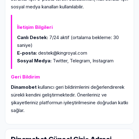
sosyal medya kanalları kullanılabilir.
İletişim Bilgileri
Canlı Destek:
7/24 aktif (ortalama bekleme: 30
saniye)
E-posta:
destek@kingroyal.com
Sosyal Medya:
Twitter, Telegram, Instagram
Geri Bildirim
Dinamobet
kullanıcı geri bildirimlerini değerlendirerek
sürekli kendini geliştirmektedir. Önerileriniz ve
şikayetleriniz platformun iyileştirilmesine doğrudan katkı
sağlar.