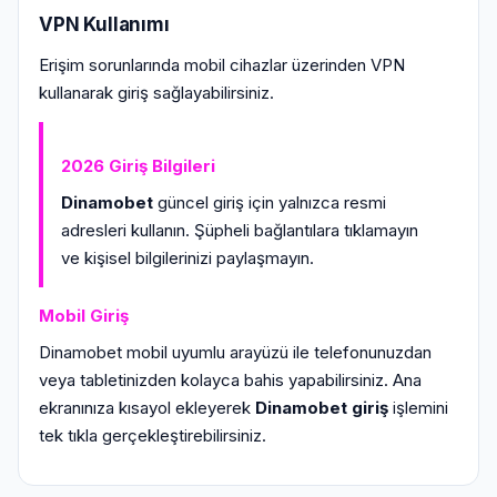
VPN Kullanımı
Erişim sorunlarında mobil cihazlar üzerinden VPN
kullanarak giriş sağlayabilirsiniz.
2026 Giriş Bilgileri
Dinamobet
güncel giriş için yalnızca resmi
adresleri kullanın. Şüpheli bağlantılara tıklamayın
ve kişisel bilgilerinizi paylaşmayın.
Mobil Giriş
Dinamobet mobil uyumlu arayüzü ile telefonunuzdan
veya tabletinizden kolayca bahis yapabilirsiniz. Ana
ekranınıza kısayol ekleyerek
Dinamobet giriş
işlemini
tek tıkla gerçekleştirebilirsiniz.