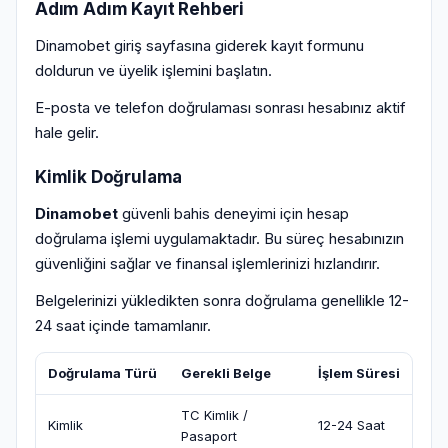
Adım Adım Kayıt Rehberi
Dinamobet giriş sayfasına giderek kayıt formunu
doldurun ve üyelik işlemini başlatın.
E-posta ve telefon doğrulaması sonrası hesabınız aktif
hale gelir.
Kimlik Doğrulama
Dinamobet
güvenli bahis deneyimi için hesap
doğrulama işlemi uygulamaktadır. Bu süreç hesabınızın
güvenliğini sağlar ve finansal işlemlerinizi hızlandırır.
Belgelerinizi yükledikten sonra doğrulama genellikle 12-
24 saat içinde tamamlanır.
Doğrulama Türü
Gerekli Belge
İşlem Süresi
TC Kimlik /
Kimlik
12-24 Saat
Pasaport