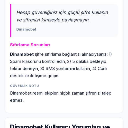
Hesap güvenliğiniz için güçlü şifre kullanın
ve şifrenizi kimseyle paylaşmayın.
Dinamobet
Sıfırlama Sorunları
Dinamobet
şifre sıfırlama bağlantısı almadıysanız: 1)
Spam klasörünü kontrol edin, 2) 5 dakika bekleyip
tekrar deneyin, 3) SMS yöntemini kullanın, 4) Canlı
destek ile iletişime geçin.
GÜVENLIK NOTU
Dinamobet resmi ekipleri hiçbir zaman şifrenizi talep
etmez.
Dinamobet Kullanıcı Yorumları ve